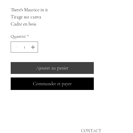
There's Maurice in it
Tirage sur canva
Cadre en bois.
Dimension: Hauteur 70cm Largeur 50cm
Quantité
*
20 Exemplaires
By Maurice Renoma
Oeuvre livrée avec certificat d'authenticité
©mauricerenoma
Ajouter au panier
Commander et payer
CONTACT