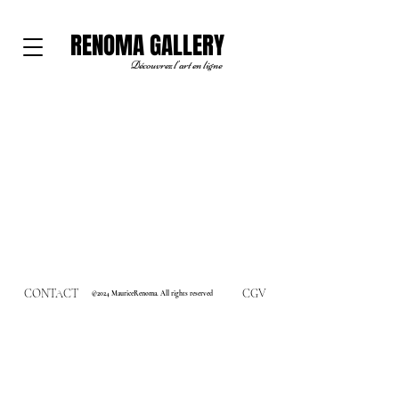
RENOMA GALLERY
Découvrez l'art en ligne
CONTACT
CGV
©2024 MauriceRenoma. All rights reserved