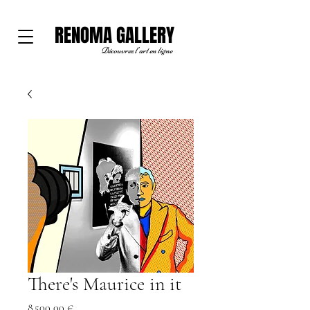
RENOMA GALLERY
Découvrez l'art en ligne
There's Maurice in it
Prix
8 500,00 €