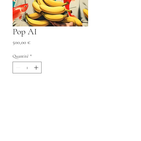
Pop AI
Prix
500,00 €
Quantité
*
Ajouter au panier
Commander et payer
Pop AI
Encadrement sous verre.
Dimension: Hauteur 60cm Longeur