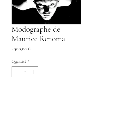
Modographe de
Maurice Renoma
Prix
4 500,00 €
Quantité
*
Ajouter au panier
Commander et payer
Modographe
Artiste: Maurice Renoma