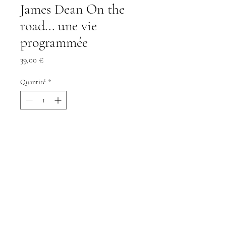
James Dean On the
road... une vie
programmée
Prix
39,00 €
Quantité
*
Ajouter au panier
Commander et payer
James Dean, On the Road...Une vie
programmée (Catalogue de l'exposition
Renoma 09 février au 09 mai 2011) 0 -
Cinéma - 01/01/2011