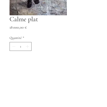
Calme plat
Prix
18 000,00 €
Quantité
*
Ajouter au panier
Commander et payer
Calme plat.
Technique mixte.
Caisse américaine noire
Dimension: Hauteur 120cm Largeur