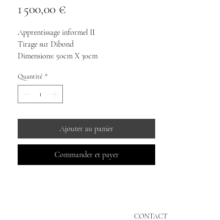
Prix
1 500,00 €
Apprentissage informel II
Tirage sur Dibond
Dimensions: 50cm X 30cm
10 exemplaires
Quantité
*
©mauricerenoma2025
Ajouter au panier
Commander et payer
CONTACT