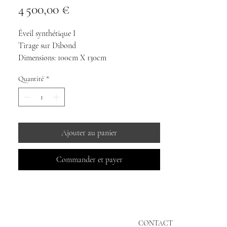
Prix
4 500,00 €
Éveil synthétique I
Tirage sur Dibond
Dimensions: 100cm X 130cm
10 exemplaires
Quantité
*
©mauricerenoma2025
Ajouter au panier
Commander et payer
CONTACT