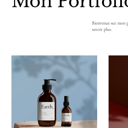
Mon Portfoli
Bienvenue sur mon po
savoir plus.