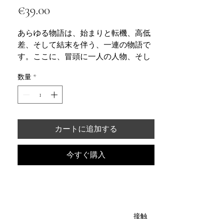
€39.00
価
格
あらゆる物語は、始まりと転機、高低
差、そして結末を伴う、一連の物語で
す。ここに、冒頭に一人の人物、そし
て「モノグラフ」が登場します。モー
数量
*
リス・レノマです。豊かなアイデアが
生まれ、特に一つのアイデアが形にな
ります。それは、アーティストに、そ
れぞれのテーマに基づいた作品を制作
してもらうというものです。その作品
カートに追加する
には、彼の有名なブレザーが1着か2着
使われ、独創的なデザイナーとしての
今すぐ購入
名声を高めました。かつては海軍の制
服ではなくとも、英国の学校でも着用
されていたブレザーは、エレガントで
ありながらスポーティな、独特のシン
ボルとなっています。モーリス・レノ
接触