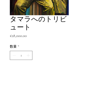
タマラへのトリビ
ュート
価
€18,000.00
格
数量
*
カートに追加する
今すぐ購入
タマラへのトリビュート
アメリカンスタイルのフレーム。