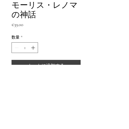
モーリス・レノマ
の神話
価
€39.00
格
数量
*
カートに追加する
今すぐ購入
117ページの本
モーリス レノマ (著), パスカル レ
ーネ (著)