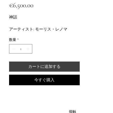
€6,500.00
価
格
神話
アーティスト: モーリス・レノマ
数量
*
技術: 写真撮影
ガラスの下の木製フレーム
寸法（フレーム含む）：高さ83cm 幅
カートに追加する
63cm
今すぐ購入
作品番号2/15
本物証明書が付属
接触