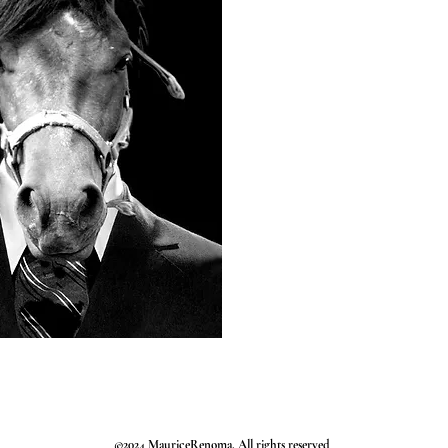
©2024 MauriceRenoma. All rights reserved