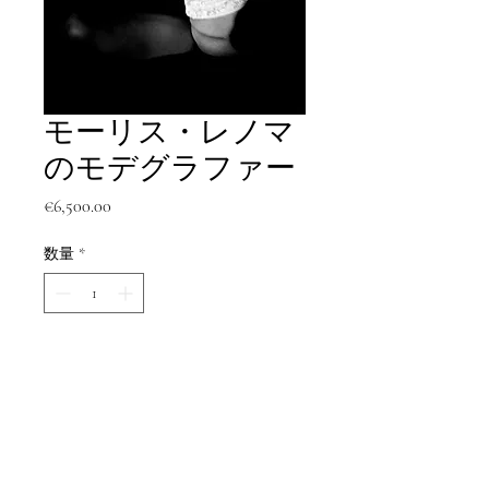
モーリス・レノマ
のモデグラファー
価
€6,500.00
格
数量
*
カートに追加する
今すぐ購入
モドグラフ