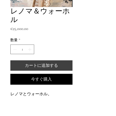
レノマ＆ウォーホ
ル
価
€25,000.00
格
数量
*
カートに追加する
今すぐ購入
レノマとウォーホル。
ミックスメディア技法。