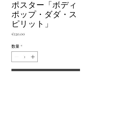
ポスター「ボディ
ポップ・ダダ・ス
ピリット」
価
€120.00
格
数量
*
カートに追加する
今すぐ購入
アートワークの複製
A4サイズ：縦21cm 横29.7cm