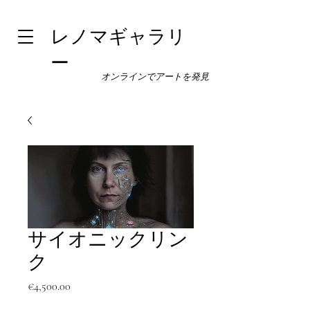
レノマギャラリ
ー
オンラインでアートを発見
サイオニックリン
ク
価
€4,500.00
格