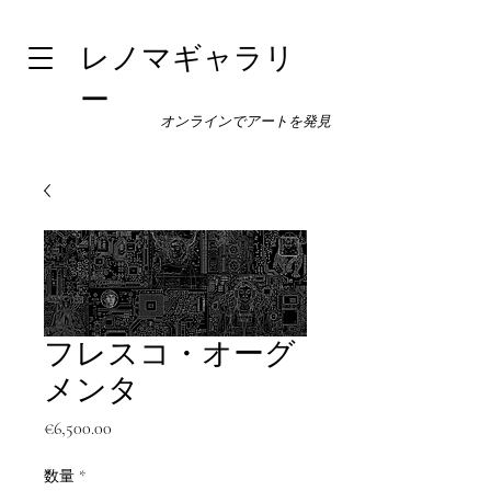
レノマギャラリ
ー
オンラインでアートを発見
フレスコ・オーグ
メンタ
価
€6,500.00
格
数量
*