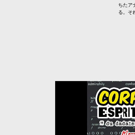
ちたア
る。そ