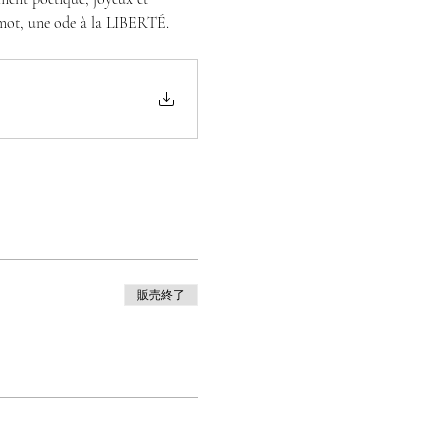
un mot, une ode à la LIBERTÉ.
販売終了