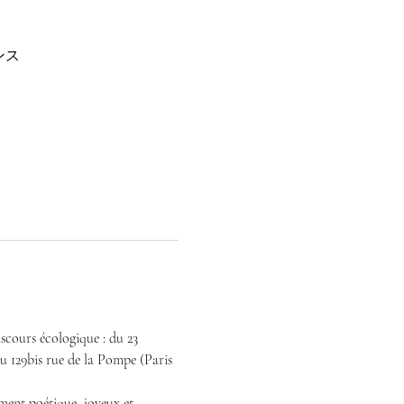
ンス
ours écologique : du 23 
au 129bis rue de la Pompe (Paris 
 poétique, joyeux et 