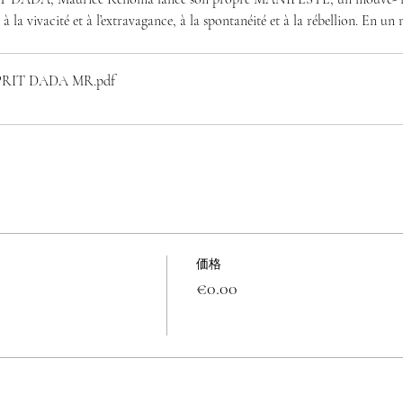
̀ la vivacité et à l’extravagance, à la spontanéité et à la rébellion. En 
PRIT DADA MR
.pdf
価格
€0.00