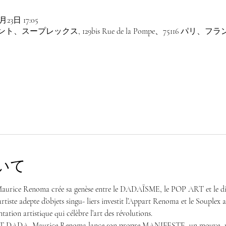
月23日 17:05
プレックス, 129bis Rue de la Pompe、75116 パリ、フラ
いて
aurice Renoma crée sa genèse entre le DADAÏSME, le POP ART et le disc
rtiste adepte d’objets singu- liers investit l’Appart Renoma et le Souplex 
ation artistique qui célèbre l’art des révolutions.
 DADA, Maurice Renoma lance son propre MANIFESTE, un mouve- ment